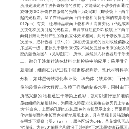
所用光源光波半波长奇数倍的波前，才能满足干涉条件而通过检
旋钮使DIC 棱镜在显微镜的光轴上为对称时（即棱镜上下两
起的光程差。除了在样品表面上由于物相间折射率的差异导致
012μm）有关，还与样品表面上物相表面高度变化（凸起或
度变化梯度所引起的光程差。当调节旋钮使DIC 棱镜上下
向斜射照明光所产生的近似立体效果相同。此时干涉效果是零级
次显示。把补色器（或λ-片） 加在线偏振光的照明或检偏器
序提高一级，把原先干涉出来仅以不同灰度显示出来的层次
应的颜色如图3 （见彩图页） 所示。虽然加入补色器后干涉
二、微分干涉相衬法在材料金相检验中的应用：采用微分
差增强，继而在分析过程中就更容易判断。现代材料科学
分析，如球墨铸铁球化率评级、珠光体（铁素体） 百分
像的质量在很大程度上依赖于样品的制备水平，同时由于
所感兴趣的 物相通过干涉染上色彩，就可以进行更加准
显微组织的精细结构，为用激光熔覆方法直接在钢刃具上制备
为*的白色，上面的孔洞也仅以黑色的点状显示出来；而采用
化钨相侧面的生长面也清晰地展现出来，具有呈现非常强烈的立体
在明场下观察（图5（a）），黑色区域为α-Ni，呈花瓣状形态分
常清晰。为在30°偏振光和微分干涉相衬下对球墨铸铁石墨