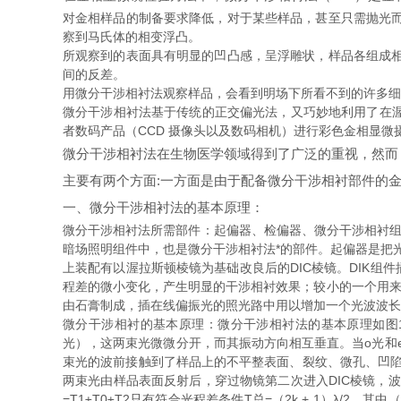
对金相样品的制备要求降低，对于某些样品，甚至只需抛光
察到马氏体的相变浮凸。
所观察到的表面具有明显的凹凸感，呈浮雕状，样品各组成
间的反差。
用微分干涉相衬法观察样品，会看到明场下所看不到的许多细
微分干涉相衬法基于传统的正交偏光法，又巧妙地利用了在渥
者数码产品（CCD 摄像头以及数码相机）进行彩色金相显
微分干涉相衬法在生物医学领域得到了广泛的重视，然而
主要有两个方面:一方面是由于配备微分干涉相衬部件的
一、微分干涉相衬法的基本原理：
微分干涉相衬法所需部件：起偏器、检偏器、微分干涉相衬组件
暗场照明组件中，也是微分干涉相衬法*的部件。起偏器是把光
上装配有以渥拉斯顿棱镜为基础改良后的DIC棱镜。DIK组
程差的微小变化，产生明显的干涉相衬效果；较小的一个用来调
由石膏制成，插在线偏振光的照光路中用以增加一个光波波长
微分干涉相衬的基本原理：微分干涉相衬法的基本原理如图1
光），这两束光微微分开，而其振动方向相互垂直。当o光和
束光的波前接触到了样品上的不平整表面、裂纹、微孔、凹陷
两束光由样品表面反射后，穿过物镜第二次进入DIC棱镜，
=T1±T0±T2只有符合光程差条件T总=（2k + 1）λ/