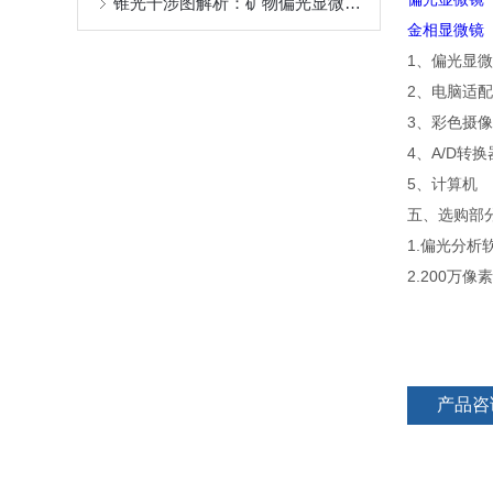
锥光干涉图解析：矿物偏光显微镜测定晶体光性方位的关键
金相显微镜
1、偏光
2、电脑适
3、彩色摄
4、A/D转
5、计算机
五、选购部
1.偏光分析
2.200万
产品咨