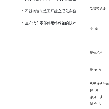
物镜转换器
不锈钢管制造工厂建立理化实验室需要的材料检验设备清单
生产汽车零部件用特殊钢的技术控制所涉及的金相显微镜，端淬机，硬度计，光谱仪等检验设备
物
镜
调焦机构
载
物
台
机械移动平台
照
明
微分干涉
滤
色
片