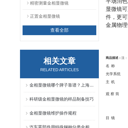
平场消色
精密测量金相显微镜
显微镜可
正置金相显微镜
件，更可
金属物理
查看全部
商品描述：
注：
相关文章
名
称
RELATED ARTICLES
光学系统
主
机
金相显微镜哪个牌子靠谱？上海蔡康光学带你避开选购“雷区”
观
察
筒
科研级金相显微镜的样品制备技巧
金相显微镜维护操作规程
目
镜
汽车零部件用特殊钢种分类金相检验采用的技术标准