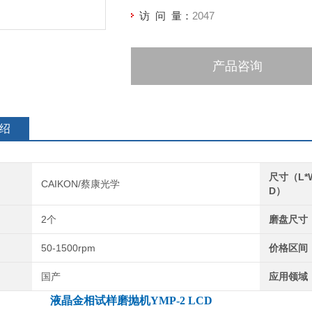
访 问 量：
2047
产品咨询
绍
尺寸（L*
CAIKON/蔡康光学
D）
2个
磨盘尺寸
50-1500rpm
价格区间
国产
应用领域
液晶金相试样磨抛机
YMP-2 LCD