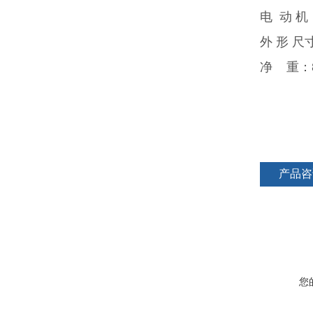
电 动 机：
外 形 尺
净 重：8
产品咨
您