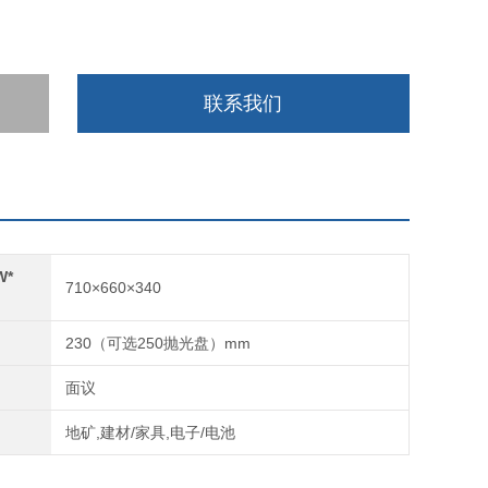
联系我们
W*
710×660×340
230（可选250抛光盘）mm
面议
地矿,建材/家具,电子/电池