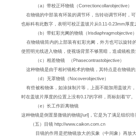
（a）带校正环物镜（Correctioncollarobjective）
在物镜的中部装有环装的调节环，当转动调节环时，可调节
也标科有此数字，表明可校正盖玻片从0.11-0.23mm厚
（b）带虹彩光阑的物镜（Irisdiaphragmobjective
在物镜镜筒内的上部装有虹彩光阑，外方也可以旋转的
使照明光线进入物镜，使视场背景不够黑暗，造成镜检质
（c）相差物镜 （Phasecontrastobjective）
这种物镜是由于相衬镜检术的物镜，其特点是在物镜的
（d）无罩物镜（Nocoverobjective）
有些被检物体，如涂抹制片等，上面不能加用盖玻片，
时在盖玻片厚度的位置上没有0.17的字样，而标刻着"0"。
（e）长工作距离物镜
这种物镜是倒置显微镜的物镜[/url]，它是为了满足组
（五）目镜 http://www.caikon.com.cn
目镜的作用是把物镜放大的实象（中间象）再放大