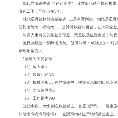
现代显微镜物镜 已达到高度*，其数值孔径已接近极限
研究工作，至今仍在进行。
现代显微镜物镜在成像点 上是有区别的。物镜是显微镜
但其倾角大（视场大）。当计算物镜与目镜，在消除象差
与宽光束有关的象差是球差、慧差以及位置色差；与视
显微物镜是一消球差系统。这意味着：就轴上的一对共
导致象差变大。
1物镜的主要参数
（1）放大率β
（2）数值孔径NA
（3）机械筒长L：在显微镜中，物镜支承面到目镜支承
（4）盖玻片厚度d
（5）工作距离WD
这些参数，大多刻在物镜筒上，如图3所示。 蔡康显微
补偿物镜或镜筒物镜），被观察物体位于物镜前焦点上，