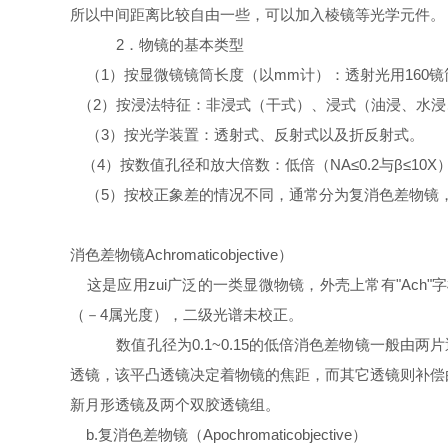
所以中间距离比较自由一些，可以加入棱镜等光学元件。
2．物镜的基本类型
（1）按显微镜镜筒长度（以mm计）：透射光用160镜
（2）按浸法特征：非浸式（干式）、浸式（油浸、水浸
（3）按光学装置：透射式、反射式以及折反射式。
（4）按数值孔径和放大倍数：低倍（NA≤0.2与β≤10X），中
（5）按校正象差的情况不同，通常分为复消色差物镜
消色差物镜Achromaticobjective）
这是应用zui广泛的一类显微物镜，外壳上常有"Ac
（－4属光度），二级光谱未校正。
数值孔径为0.1~0.15的低倍消色差物镜一般由
透镜，该平凸透镜决定着物镜的焦距，而其它透镜则补偿
新月形透镜及两个双胶透镜组。
b.复消色差物镜（Apochromaticobjective）