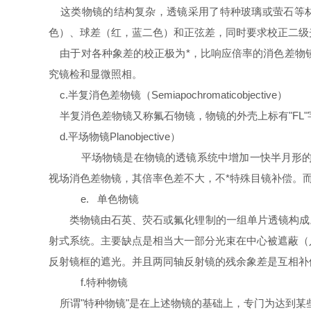
这类物镜的结构复杂，透镜采用了特种玻璃或萤石等材料
色）、球差（红，蓝二色）和正弦差，同时要求校正二级光谱（
由于对各种象差的校正极为*，比响应倍率的消色差物
究镜检和显微照相。
c.半复消色差物镜（Semiapochromaticobjective）
半复消色差物镜又称氟石物镜，物镜的外壳上标有"FL
d.平场物镜Planobjective）
平场物镜是在物镜的透镜系统中增加一快半月形的
视场消色差物镜，其倍率色差不大，不*特殊目镜补偿。
e. 单色物镜
类物镜由石英、荧石或氟化锂制的一组单片透镜构成
射式系统。主要缺点是相当大一部分光束在中心被遮蔽（
反射镜框的遮光。并且两同轴反射镜的残余象差是互相补偿
f.特种物镜
所谓"特种物镜"是在上述物镜的基础上，专门为达到某