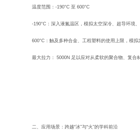
温度范围：
-190
°
C
至
600
°
C
-190
°
C
：深入液氮温区，模拟太空深冷、超导环境、
600
°
C
：触及多种合金、工程塑料的使用上限，模拟
最大拉力：
5000N
足以应对从柔软的聚合物、复合
二、
应用场景：跨越“冰"与“火"的学科前沿