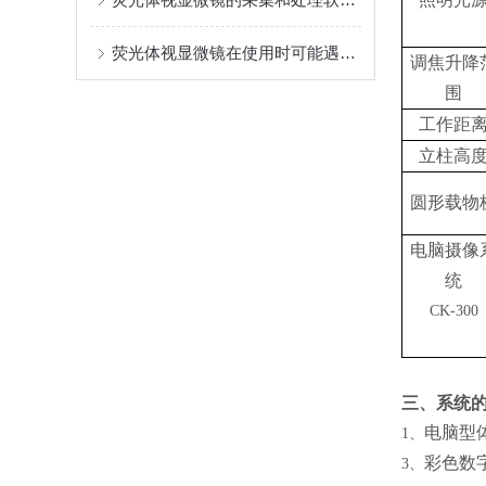
荧光体视显微镜在使用时可能遇到哪些问题？如何解决？
调焦升降
围
工作距
立柱高
圆形载物
电脑摄像
统
CK-300
三
、系统
电脑型
1
、
彩色数
3
、