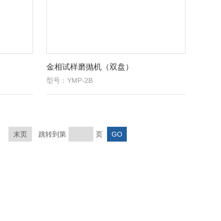
金相试样磨抛机（双盘）
型号：YMP-2B
末页
跳转到第
页