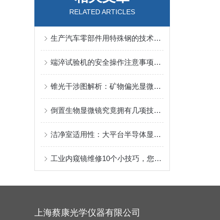
RELATED ARTICLES
生产汽车零部件用特殊钢的技术控制所涉及的金相显微镜，端淬机，硬度计，光谱仪等检验设备
端淬试验机的安全操作注意事项有哪些？
锥光干涉图解析：矿物偏光显微镜测定晶体光性方位的关键
倒置生物显微镜究竟拥有几项技术作用
洁净室适用性：大平台半导体显微镜的防尘与低振动设计要点
工业内窥镜维修10个小技巧，您都了解吗？
上海蔡康光学仪器有限公司